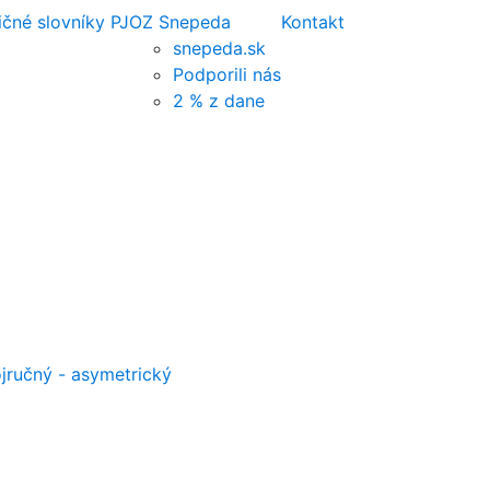
ičné slovníky PJ
OZ Snepeda
Kontakt
snepeda.sk
Podporili nás
2 % z dane
jručný - asymetrický