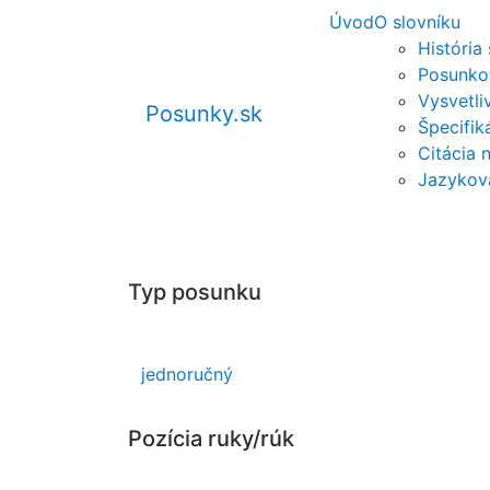
Úvod
O slovníku
História
Posunko
Vysvetli
Posunky.sk
Špecifi
Citácia 
Jazykov
Typ posunku
jednoručný
Pozícia ruky/rúk