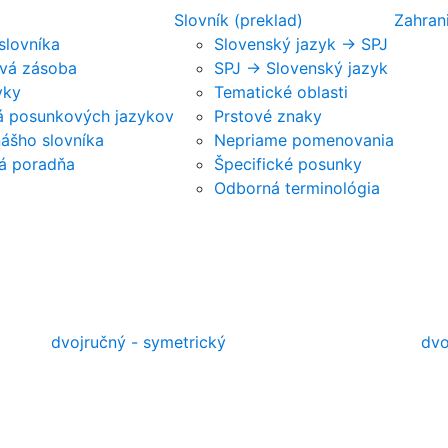
Slovník (preklad)
Zahran
 slovníka
Slovenský jazyk -> SPJ
vá zásoba
SPJ -> Slovenský jazyk
vky
Tematické oblasti
ká posunkových jazykov
Prstové znaky
nášho slovníka
Nepriame pomenovania
á poradňa
Špecifické posunky
Odborná terminológia
dvojručný - symetrický
dvo