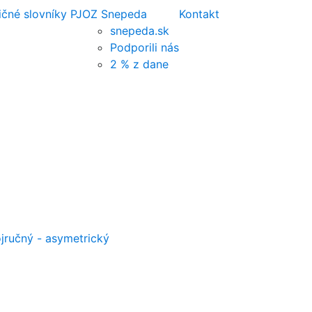
ičné slovníky PJ
OZ Snepeda
Kontakt
snepeda.sk
Podporili nás
2 % z dane
jručný - asymetrický