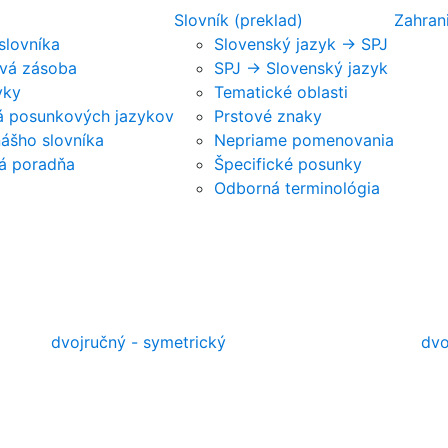
Slovník (preklad)
Zahran
 slovníka
Slovenský jazyk -> SPJ
vá zásoba
SPJ -> Slovenský jazyk
vky
Tematické oblasti
ká posunkových jazykov
Prstové znaky
nášho slovníka
Nepriame pomenovania
á poradňa
Špecifické posunky
Odborná terminológia
dvojručný - symetrický
dvo