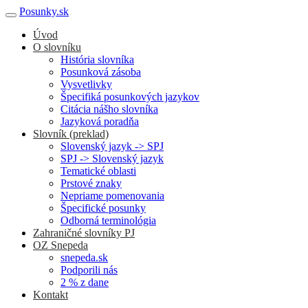
Posunky.sk
Úvod
O slovníku
História slovníka
Posunková zásoba
Vysvetlivky
Špecifiká posunkových jazykov
Citácia nášho slovníka
Jazyková poradňa
Slovník (preklad)
Slovenský jazyk -> SPJ
SPJ -> Slovenský jazyk
Tematické oblasti
Prstové znaky
Nepriame pomenovania
Špecifické posunky
Odborná terminológia
Zahraničné slovníky PJ
OZ Snepeda
snepeda.sk
Podporili nás
2 % z dane
Kontakt