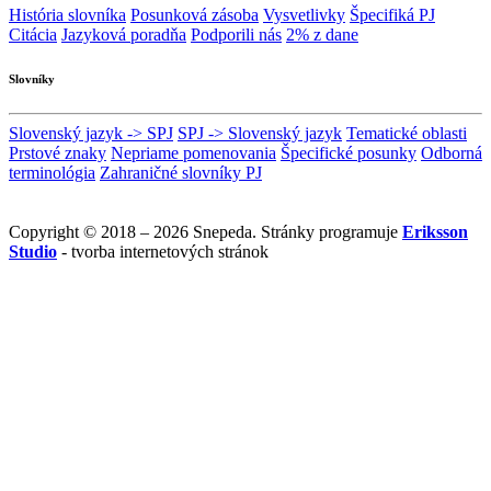
História slovníka
Posunková zásoba
Vysvetlivky
Špecifiká PJ
Citácia
Jazyková poradňa
Podporili nás
2% z dane
Slovníky
Slovenský jazyk -> SPJ
SPJ -> Slovenský jazyk
Tematické oblasti
Prstové znaky
Nepriame pomenovania
Špecifické posunky
Odborná
terminológia
Zahraničné slovníky PJ
Copyright © 2018 – 2026 Snepeda. Stránky programuje
Eriksson
Studio
- tvorba internetových stránok