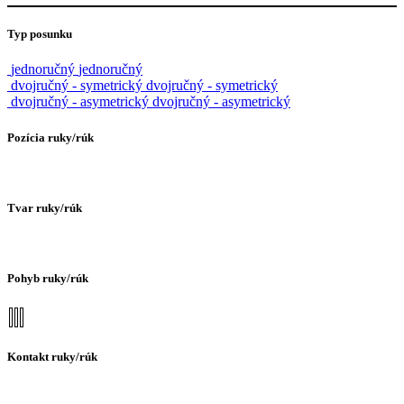
Typ posunku
jednoručný
jednoručný
dvojručný - symetrický
dvojručný - symetrický
dvojručný - asymetrický
dvojručný - asymetrický
Pozícia ruky/rúk
Tvar ruky/rúk
Pohyb ruky/rúk
Kontakt ruky/rúk