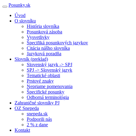
Posunky.sk
Úvod
O slovníku
História slovníka
Posunková zásoba
Vysvetlivky
Špecifiká posunkových jazykov
Citácia nášho slovníka
Jazyková poradňa
Slovník (preklad)
Slovenský jazyk -> SPJ
SPJ -> Slovenský jazyk
Tematické oblasti
Prstové znaky
Nepriame pomenovania
Špecifické posunky
Odborná terminológia
Zahraničné slovníky PJ
OZ Snepeda
snepeda.sk
Podporili nás
2 % z dane
Kontakt