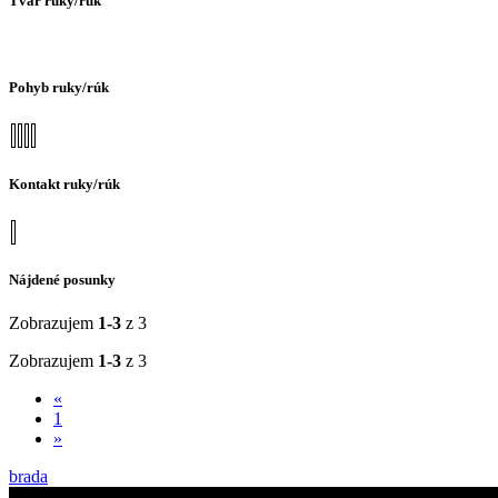
Tvar ruky/rúk
Pohyb ruky/rúk
Kontakt ruky/rúk
Nájdené posunky
Zobrazujem
1-3
z 3
Zobrazujem
1-3
z 3
«
1
»
brada