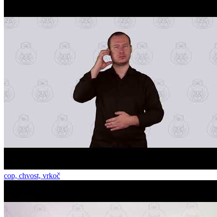
cop, chvost, vrkoč