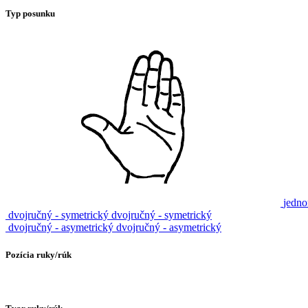
Typ posunku
jedno
dvojručný - symetrický
dvojručný - symetrický
dvojručný - asymetrický
dvojručný - asymetrický
Pozícia ruky/rúk