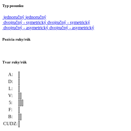
Typ posunku
jednoručný
jednoručný
dvojručný - symetrický
dvojručný - symetrický
dvojručný - asymetrický
dvojručný - asymetrický
Pozícia ruky/rúk
Tvar ruky/rúk
A:
D:
L:
V:
5:
F:
B:
CUDZ: