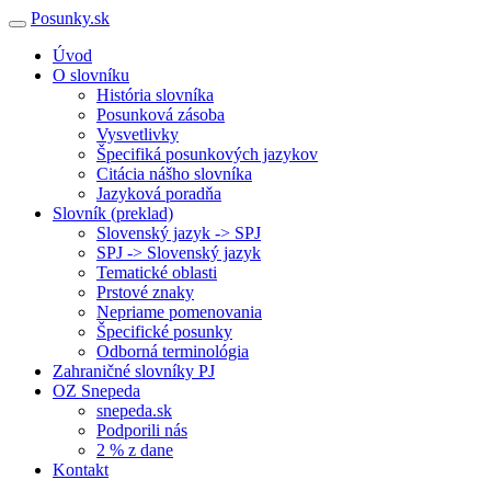
Posunky.sk
Úvod
O slovníku
História slovníka
Posunková zásoba
Vysvetlivky
Špecifiká posunkových jazykov
Citácia nášho slovníka
Jazyková poradňa
Slovník (preklad)
Slovenský jazyk -> SPJ
SPJ -> Slovenský jazyk
Tematické oblasti
Prstové znaky
Nepriame pomenovania
Špecifické posunky
Odborná terminológia
Zahraničné slovníky PJ
OZ Snepeda
snepeda.sk
Podporili nás
2 % z dane
Kontakt