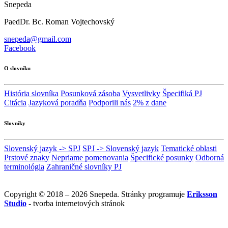
Snepeda
PaedDr. Bc. Roman Vojtechovský
snepeda@gmail.com
Facebook
O slovníku
História slovníka
Posunková zásoba
Vysvetlivky
Špecifiká PJ
Citácia
Jazyková poradňa
Podporili nás
2% z dane
Slovníky
Slovenský jazyk -> SPJ
SPJ -> Slovenský jazyk
Tematické oblasti
Prstové znaky
Nepriame pomenovania
Špecifické posunky
Odborná
terminológia
Zahraničné slovníky PJ
Copyright © 2018 – 2026 Snepeda. Stránky programuje
Eriksson
Studio
- tvorba internetových stránok