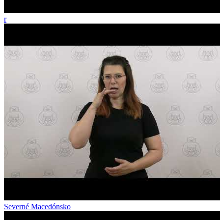
r
Severné Macedónsko