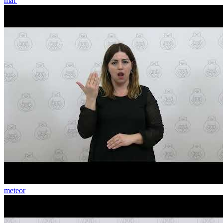
mať
meteor