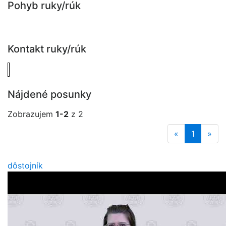
Pohyb ruky/rúk
Kontakt ruky/rúk
Nájdené posunky
Zobrazujem
1-2
z 2
«
1
»
dôstojník