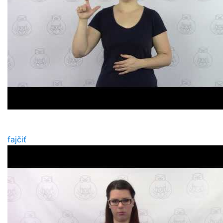
fajčiť