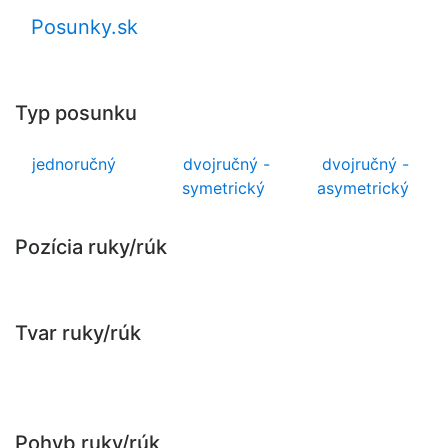
Posunky.sk
Typ posunku
jednoručný
dvojručný -
dvojručný -
symetrický
asymetrický
Pozícia ruky/rúk
Tvar ruky/rúk
Pohyb ruky/rúk