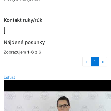
Kontakt ruky/rúk
Nájdené posunky
Zobrazujem
1-6
z 6
«
1
»
čeľusť