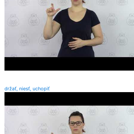
držať, niesť, uchopiť