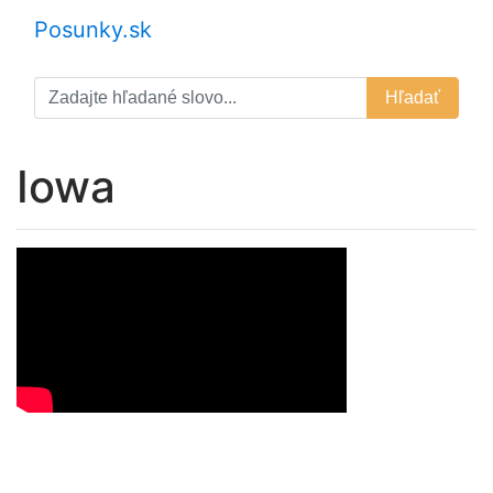
Posunky.sk
Hľadať
Iowa