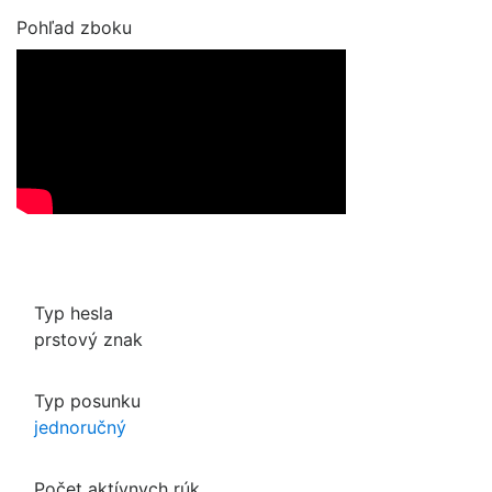
Pohľad zboku
Typ hesla
prstový znak
Typ posunku
jednoručný
Počet aktívnych rúk