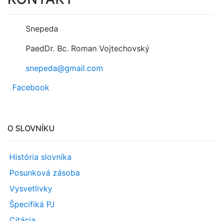
Snepeda
PaedDr. Bc. Roman Vojtechovský
snepeda@gmail.com
Facebook
O SLOVNÍKU
História slovníka
Posunková zásoba
Vysvetlivky
Špecifiká PJ
Citácia