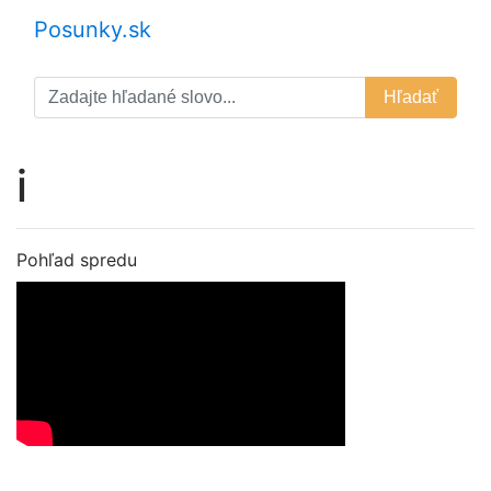
Posunky.sk
Hľadať
i
Pohľad spredu