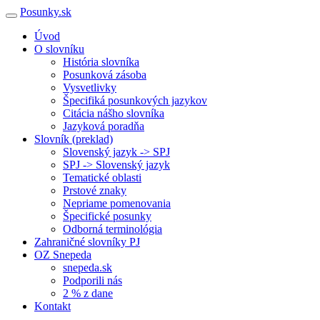
Posunky.sk
Úvod
O slovníku
História slovníka
Posunková zásoba
Vysvetlivky
Špecifiká posunkových jazykov
Citácia nášho slovníka
Jazyková poradňa
Slovník (preklad)
Slovenský jazyk -> SPJ
SPJ -> Slovenský jazyk
Tematické oblasti
Prstové znaky
Nepriame pomenovania
Špecifické posunky
Odborná terminológia
Zahraničné slovníky PJ
OZ Snepeda
snepeda.sk
Podporili nás
2 % z dane
Kontakt