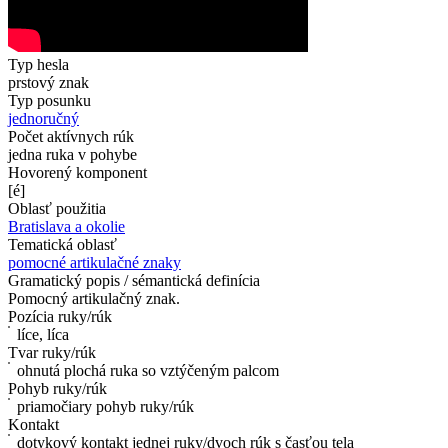
Typ hesla
prstový znak
Typ posunku
jednoručný
Počet aktívnych rúk
jedna ruka v pohybe
Hovorený komponent
[é]
Oblasť použitia
Bratislava a okolie
Tematická oblasť
pomocné artikulačné znaky
Gramatický popis / sémantická definícia
Pomocný artikulačný znak.
Pozícia ruky/rúk
líce, líca
Tvar ruky/rúk
ohnutá plochá ruka so vztýčeným palcom
Pohyb ruky/rúk
priamočiary pohyb ruky/rúk
Kontakt
dotykový kontakt jednej ruky/dvoch rúk s časťou tela