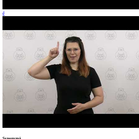
é
Synonymá