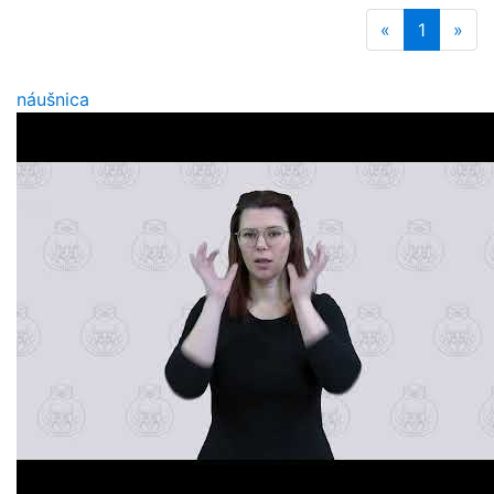
«
1
»
náušnica