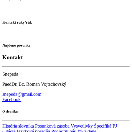
Kontakt ruky/rúk
Nájdené posunky
Kontakt
Snepeda
PaedDr. Bc. Roman Vojtechovský
snepeda@gmail.com
Facebook
O slovníku
História slovníka
Posunková zásoba
Vysvetlivky
Špecifiká PJ
Citácia
Jazyková poradňa
Podporili nás
2% z dane