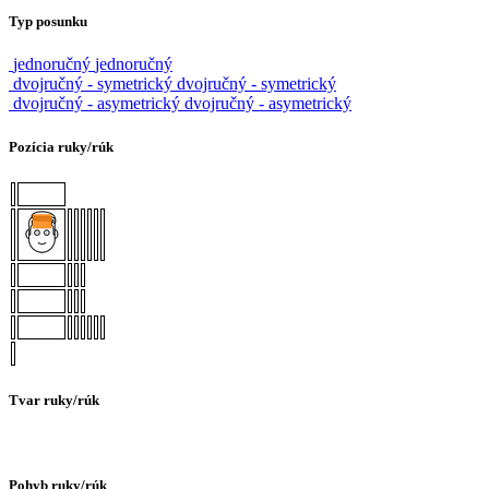
Typ posunku
jednoručný
jednoručný
dvojručný - symetrický
dvojručný - symetrický
dvojručný - asymetrický
dvojručný - asymetrický
Pozícia ruky/rúk
Tvar ruky/rúk
Pohyb ruky/rúk