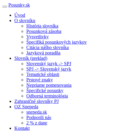
Posunky.sk
Úvod
O slovníku
História slovníka
Posunková zásoba
Vysvetlivky
Špecifiká posunkových jazykov
Citácia nášho slovníka
Jazyková poradňa
Slovník (preklad)
Slovenský jazyk -> SPJ
SPJ -> Slovenský jazyk
Tematické oblasti
Prstové znaky
Nepriame pomenovania
Špecifické posunky
Odborná terminológia
Zahraničné slovníky PJ
OZ Snepeda
snepeda.sk
Podporili nás
2 % z dane
Kontakt