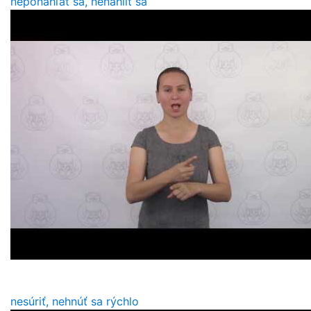
neponáhľať sa, nenáhliť sa
nesúriť, nehnúť sa rýchlo