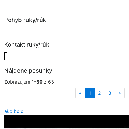
Pohyb ruky/rúk
Kontakt ruky/rúk
Nájdené posunky
Zobrazujem
1-30
z 63
«
1
2
3
»
ako bolo