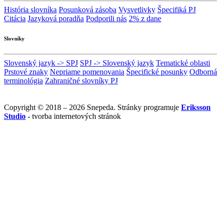
História slovníka
Posunková zásoba
Vysvetlivky
Špecifiká PJ
Citácia
Jazyková poradňa
Podporili nás
2% z dane
Slovníky
Slovenský jazyk -> SPJ
SPJ -> Slovenský jazyk
Tematické oblasti
Prstové znaky
Nepriame pomenovania
Špecifické posunky
Odborná
terminológia
Zahraničné slovníky PJ
Copyright © 2018 – 2026 Snepeda. Stránky programuje
Eriksson
Studio
- tvorba internetových stránok