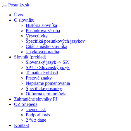
Posunky.sk
Úvod
O slovníku
História slovníka
Posunková zásoba
Vysvetlivky
Špecifiká posunkových jazykov
Citácia nášho slovníka
Jazyková poradňa
Slovník (preklad)
Slovenský jazyk -> SPJ
SPJ -> Slovenský jazyk
Tematické oblasti
Prstové znaky
Nepriame pomenovania
Špecifické posunky
Odborná terminológia
Zahraničné slovníky PJ
OZ Snepeda
snepeda.sk
Podporili nás
2 % z dane
Kontakt