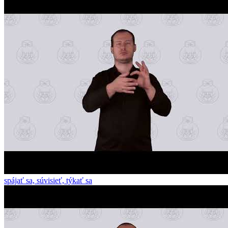
spájať sa, súvisieť, týkať sa