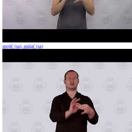
spojiť (sa), spájať (sa)