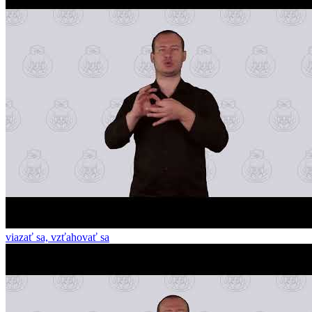
viazať sa, vzťahovať sa