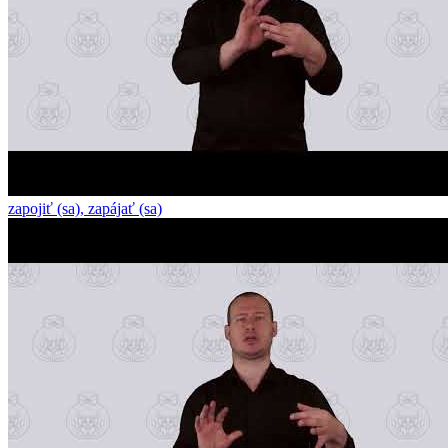
zapojiť (sa), zapájať (sa)