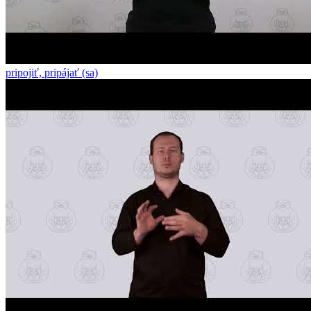
pripojiť, pripájať (sa)