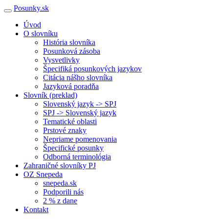
Posunky.sk
Úvod
O slovníku
História slovníka
Posunková zásoba
Vysvetlivky
Špecifiká posunkových jazykov
Citácia nášho slovníka
Jazyková poradňa
Slovník (preklad)
Slovenský jazyk -> SPJ
SPJ -> Slovenský jazyk
Tematické oblasti
Prstové znaky
Nepriame pomenovania
Špecifické posunky
Odborná terminológia
Zahraničné slovníky PJ
OZ Snepeda
snepeda.sk
Podporili nás
2 % z dane
Kontakt