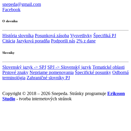
snepeda@gmail.com
Facebook
O slovníku
História slovníka
Posunková zásoba
Vysvetlivky
Špecifiká PJ
Citácia
Jazyková poradňa
Podporili nás
2% z dane
Slovníky
Slovenský jazyk -> SPJ
SPJ -> Slovenský jazyk
Tematické oblasti
Prstové znaky
Nepriame pomenovania
Špecifické posunky
Odborná
terminológia
Zahraničné slovníky PJ
Copyright © 2018 – 2026 Snepeda. Stránky programuje
Eriksson
Studio
- tvorba internetových stránok