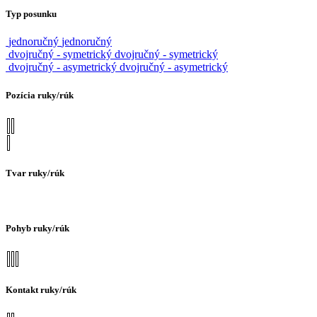
Typ posunku
jednoručný
jednoručný
dvojručný - symetrický
dvojručný - symetrický
dvojručný - asymetrický
dvojručný - asymetrický
Pozícia ruky/rúk
Tvar ruky/rúk
Pohyb ruky/rúk
Kontakt ruky/rúk