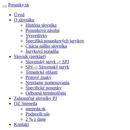
Posunky.sk
Úvod
O slovníku
História slovníka
Posunková zásoba
Vysvetlivky
Špecifiká posunkových jazykov
Citácia nášho slovníka
Jazyková poradňa
Slovník (preklad)
Slovenský jazyk -> SPJ
SPJ -> Slovenský jazyk
Tematické oblasti
Prstové znaky
Nepriame pomenovania
Špecifické posunky
Odborná terminológia
Zahraničné slovníky PJ
OZ Snepeda
snepeda.sk
Podporili nás
2 % z dane
Kontakt