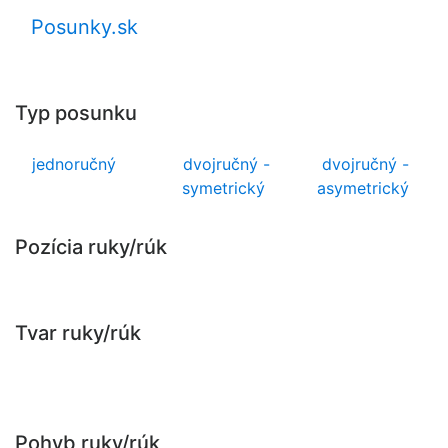
Posunky.sk
Typ posunku
jednoručný
dvojručný -
dvojručný -
symetrický
asymetrický
Pozícia ruky/rúk
Tvar ruky/rúk
Pohyb ruky/rúk