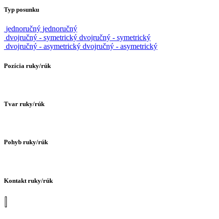
Typ posunku
jednoručný
jednoručný
dvojručný - symetrický
dvojručný - symetrický
dvojručný - asymetrický
dvojručný - asymetrický
Pozícia ruky/rúk
Tvar ruky/rúk
Pohyb ruky/rúk
Kontakt ruky/rúk