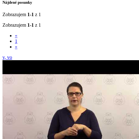
Nájdené posunky
Zobrazujem
1-1
z 1
Zobrazujem
1-1
z 1
«
1
»
v, vo