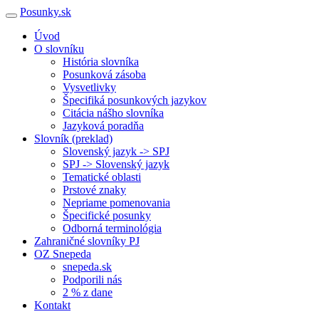
Posunky.sk
Úvod
O slovníku
História slovníka
Posunková zásoba
Vysvetlivky
Špecifiká posunkových jazykov
Citácia nášho slovníka
Jazyková poradňa
Slovník (preklad)
Slovenský jazyk -> SPJ
SPJ -> Slovenský jazyk
Tematické oblasti
Prstové znaky
Nepriame pomenovania
Špecifické posunky
Odborná terminológia
Zahraničné slovníky PJ
OZ Snepeda
snepeda.sk
Podporili nás
2 % z dane
Kontakt