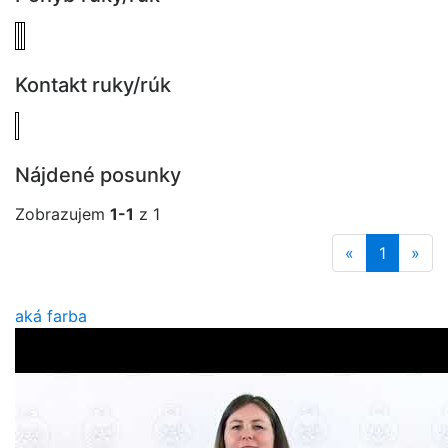
Kontakt ruky/rúk
Nájdené posunky
Zobrazujem
1-1
z 1
«
1
»
aká farba