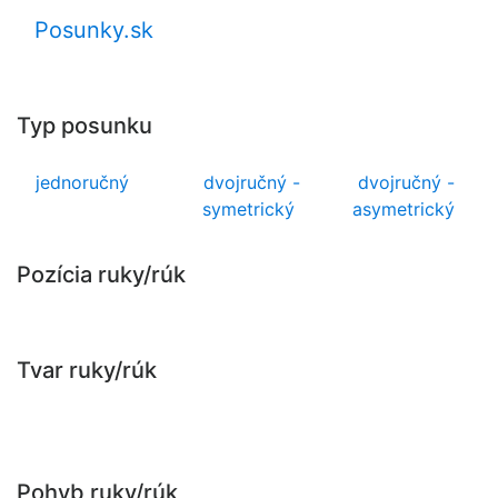
Posunky.sk
Typ posunku
jednoručný
dvojručný -
dvojručný -
symetrický
asymetrický
Pozícia ruky/rúk
Tvar ruky/rúk
Pohyb ruky/rúk