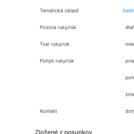
Tematická oblasť
čast
Pozícia ruky/rúk
dla
Tvar ruky/rúk
mie
Pohyb ruky/rúk
pri
poh
zme
Kontakt
dot
Zložené z posunkov