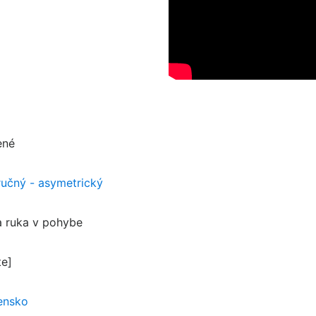
ené
ručný - asymetrický
a ruka v pohybe
te]
ensko