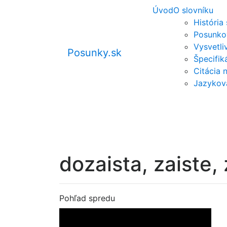
Úvod
O slovníku
História
Posunko
Vysvetli
Posunky.sk
Špecifi
Citácia 
Jazykov
dozaista, zaiste,
Pohľad spredu