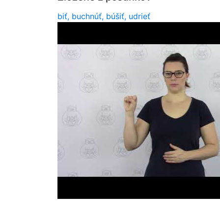
biť, buchnúť, búšiť, udrieť