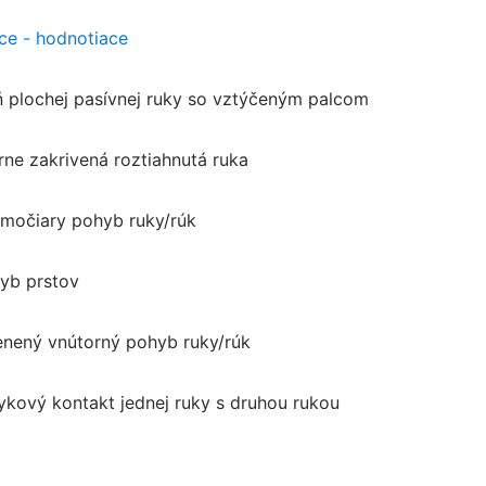
ice - hodnotiace
ň plochej pasívnej ruky so vztýčeným palcom
rne zakrivená roztiahnutá ruka
amočiary pohyb ruky/rúk
yb prstov
nený vnútorný pohyb ruky/rúk
ykový kontakt jednej ruky s druhou rukou