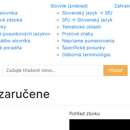
Slovník (preklad)
Zahran
 slovníka
Slovenský jazyk -> SPJ
vá zásoba
SPJ -> Slovenský jazyk
vky
Tematické oblasti
ká posunkových jazykov
Prstové znaky
nášho slovníka
Nepriame pomenovania
á poradňa
Špecifické posunky
Odborná terminológia
Hľadať
 zaručene
Pohľad zboku