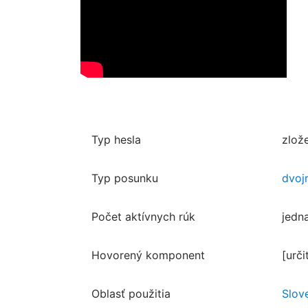
Typ hesla
zlož
Typ posunku
dvoj
Počet aktívnych rúk
jedn
Hovorený komponent
[urči
Oblasť použitia
Slov