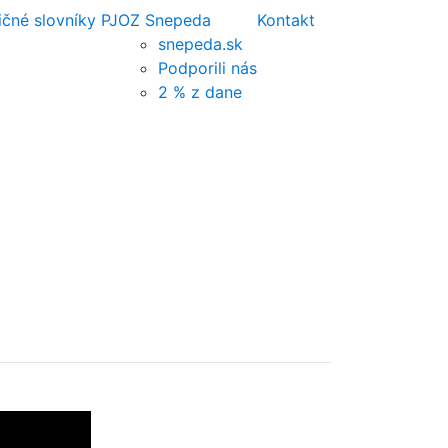
ičné slovníky PJ
OZ Snepeda
Kontakt
snepeda.sk
Podporili nás
2 % z dane