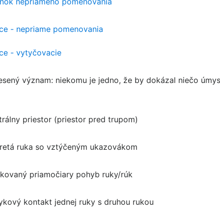
nok nepriameho pomenovania
ice - nepriame pomenovania
ice - vytyčovacie
esený význam: niekomu je jedno, že by dokázal niečo úmyse
trálny priestor (priestor pred trupom)
retá ruka so vztýčeným ukazovákom
kovaný priamočiary pohyb ruky/rúk
ykový kontakt jednej ruky s druhou rukou