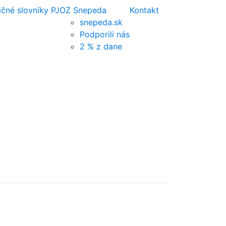
ičné slovníky PJ
OZ Snepeda
Kontakt
snepeda.sk
Podporili nás
2 % z dane