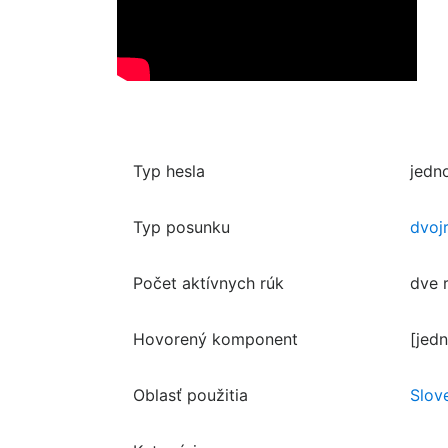
Typ hesla
jedn
Typ posunku
dvoj
Počet aktívnych rúk
dve 
Hovorený komponent
[jed
Oblasť použitia
Slov