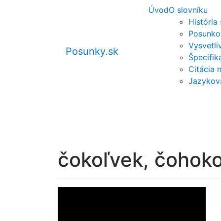
Úvod
O slovníku
História
Posunko
Vysvetli
Posunky.sk
Špecifi
Citácia 
Jazykov
čokoľvek, čohoko