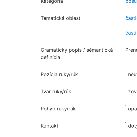
Kategória
posu
Tematická oblasť
čast
čast
Gramatický popis / sémantická
Pren
definícia
Pozícia ruky/rúk
neu
Tvar ruky/rúk
zov
Pohyb ruky/rúk
opa
Kontakt
dot