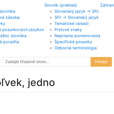
Slovník (preklad)
Zahran
 slovníka
Slovenský jazyk -> SPJ
vá zásoba
SPJ -> Slovenský jazyk
vky
Tematické oblasti
ká posunkových jazykov
Prstové znaky
nášho slovníka
Nepriame pomenovania
á poradňa
Špecifické posunky
Odborná terminológia
Hľadať
ľvek, jedno