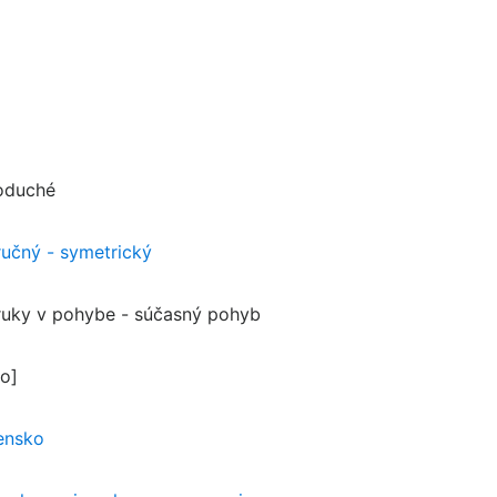
oduché
ručný - symetrický
ruky v pohybe - súčasný pohyb
no]
ensko