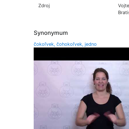
Zdroj
Vojt
Brat
Synonymum
čokoľvek, čohokoľvek, jedno