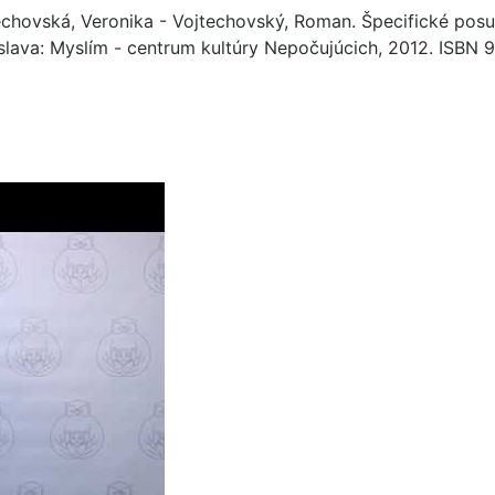
echovská, Veronika - Vojtechovský, Roman. Špecifické po
islava: Myslím - centrum kultúry Nepočujúcich, 2012. ISBN