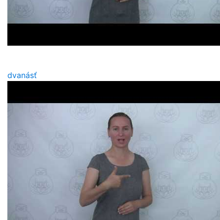
dvanásť