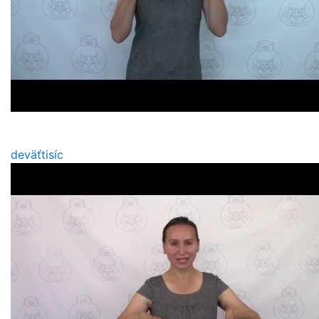
deväťtisíc