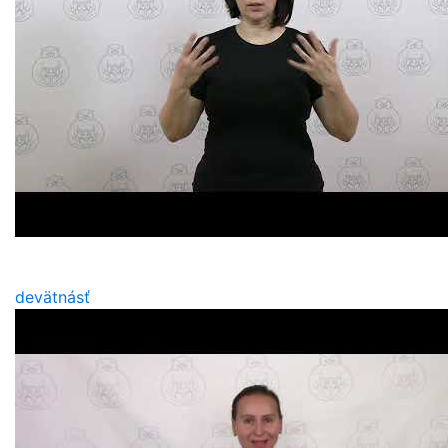
devätnásť