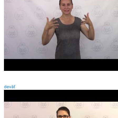
deväť