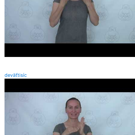
deväťtisíc