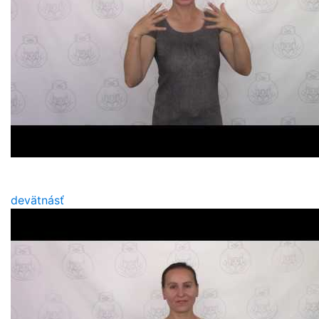
devätnásť