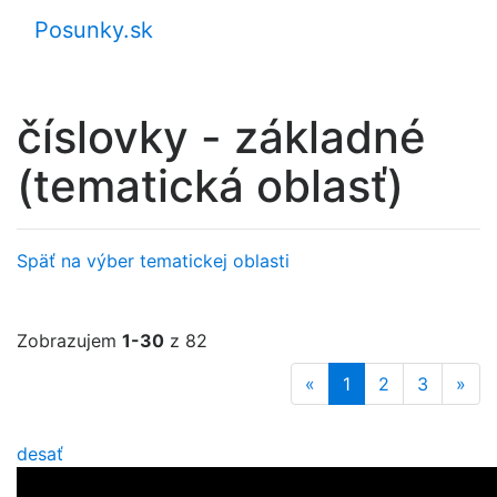
Posunky.sk
číslovky - základné
(tematická oblasť)
Späť na výber tematickej oblasti
Zobrazujem
1-30
z 82
«
1
2
3
»
desať