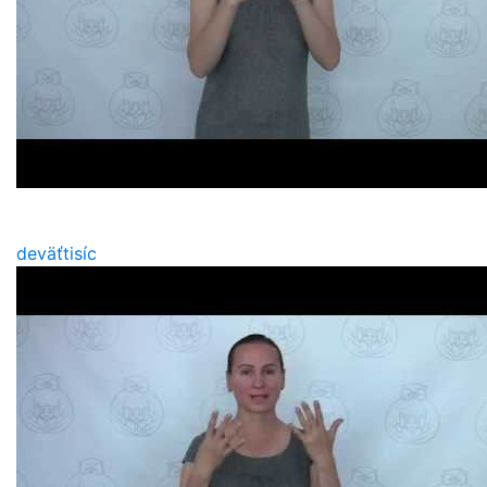
deväťtisíc