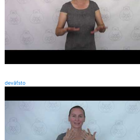
deväťsto