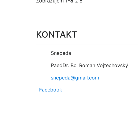
Zobrazujem
1-8
z 8
KONTAKT
Snepeda
PaedDr. Bc. Roman Vojtechovský
snepeda@gmail.com
Facebook