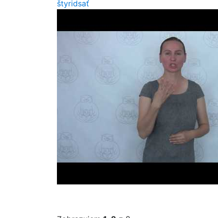
štyridsať