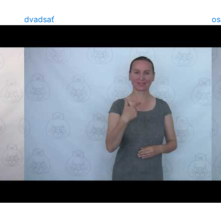
dvadsať
os