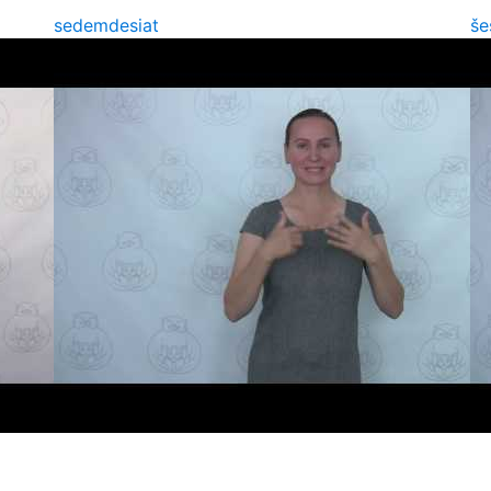
sedemdesiat
še