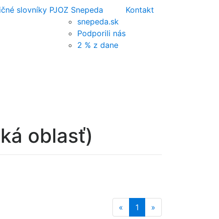
ičné slovníky PJ
OZ Snepeda
Kontakt
snepeda.sk
Podporili nás
2 % z dane
ká oblasť)
«
1
»