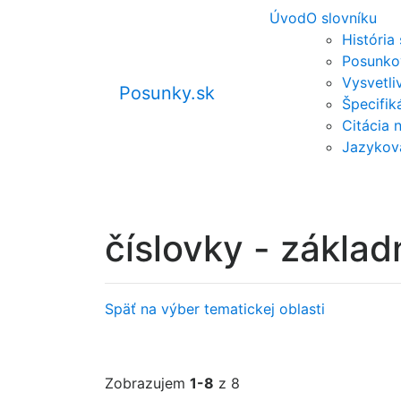
Úvod
O slovníku
História
Posunko
Vysvetli
Posunky.sk
Špecifi
Citácia 
Jazykov
číslovky - základ
Späť na výber tematickej oblasti
Zobrazujem
1-8
z 8