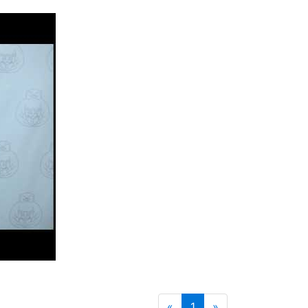
«
1
»