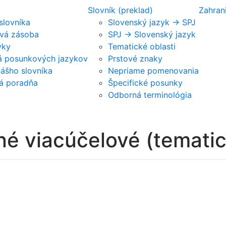
Slovník (preklad)
Zahran
 slovníka
Slovenský jazyk -> SPJ
vá zásoba
SPJ -> Slovenský jazyk
vky
Tematické oblasti
ká posunkových jazykov
Prstové znaky
nášho slovníka
Nepriame pomenovania
á poradňa
Špecifické posunky
Odborná terminológia
né viacúčelové (tematic