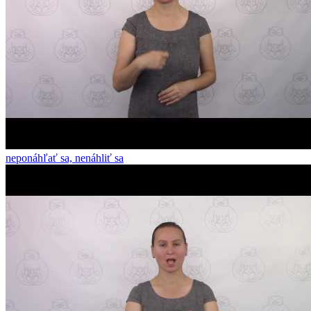
neponáhľať sa, nenáhliť sa