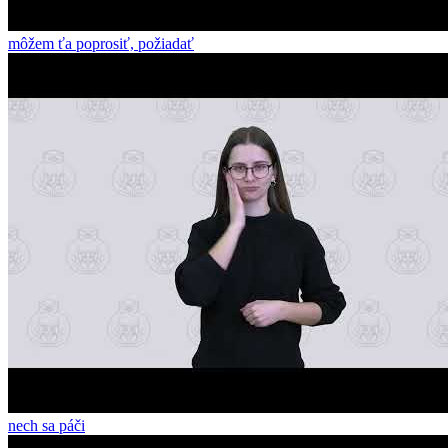
môžem ťa poprosiť, požiadať
nech sa páči