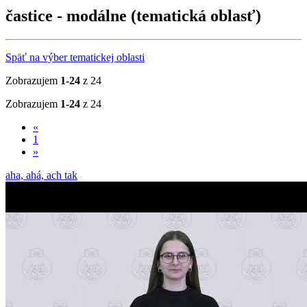
častice - modálne (tematická oblasť)
Späť na výber tematickej oblasti
Zobrazujem
1-24
z 24
Zobrazujem
1-24
z 24
«
1
»
aha, ahá, ach tak