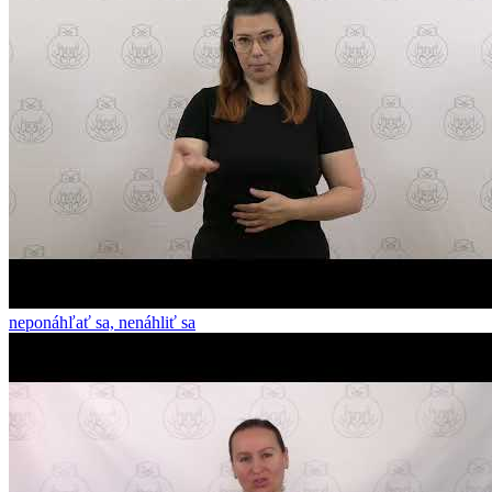
neponáhľať sa, nenáhliť sa