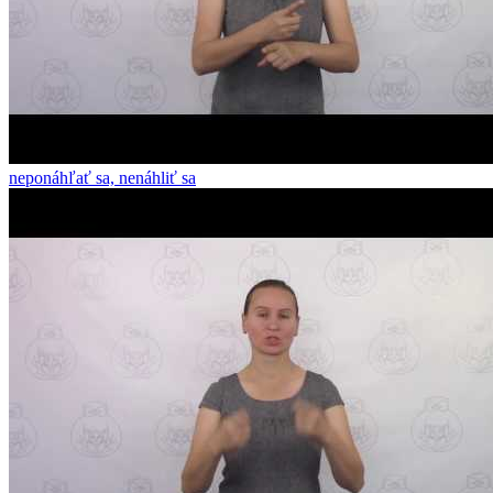
neponáhľať sa, nenáhliť sa