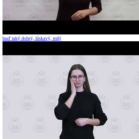
buď taký dobrý, láskavý, milý