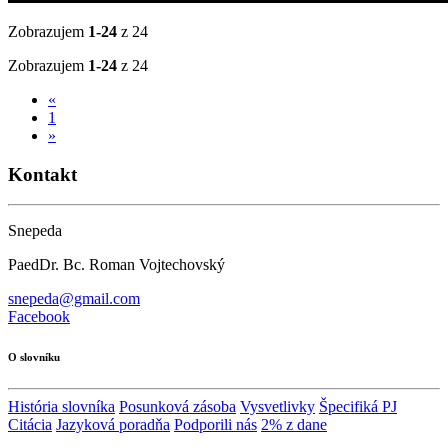
Zobrazujem
1-24
z 24
Zobrazujem
1-24
z 24
«
1
»
Kontakt
Snepeda
PaedDr. Bc. Roman Vojtechovský
snepeda@gmail.com
Facebook
O slovníku
História slovníka
Posunková zásoba
Vysvetlivky
Špecifiká PJ
Citácia
Jazyková poradňa
Podporili nás
2% z dane