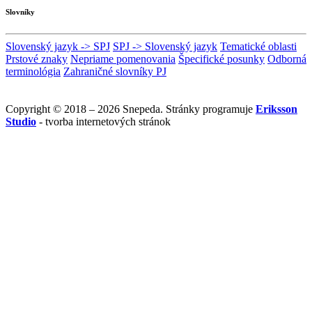
Slovníky
Slovenský jazyk -> SPJ
SPJ -> Slovenský jazyk
Tematické oblasti
Prstové znaky
Nepriame pomenovania
Špecifické posunky
Odborná
terminológia
Zahraničné slovníky PJ
Copyright © 2018 – 2026 Snepeda. Stránky programuje
Eriksson
Studio
- tvorba internetových stránok