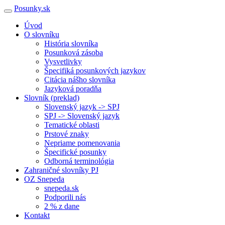
Posunky.sk
Úvod
O slovníku
História slovníka
Posunková zásoba
Vysvetlivky
Špecifiká posunkových jazykov
Citácia nášho slovníka
Jazyková poradňa
Slovník (preklad)
Slovenský jazyk -> SPJ
SPJ -> Slovenský jazyk
Tematické oblasti
Prstové znaky
Nepriame pomenovania
Špecifické posunky
Odborná terminológia
Zahraničné slovníky PJ
OZ Snepeda
snepeda.sk
Podporili nás
2 % z dane
Kontakt