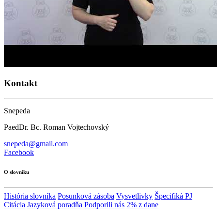
Kontakt
Snepeda
PaedDr. Bc. Roman Vojtechovský
snepeda@gmail.com
Facebook
O slovníku
História slovníka
Posunková zásoba
Vysvetlivky
Špecifiká PJ
Citácia
Jazyková poradňa
Podporili nás
2% z dane