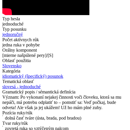
Typ hesla
jednoduché
Typ posunku
jednoručný
Počet aktívnych rúk
jedna ruka v pohybe
Orálny komponent
[mierne našpúlené pery]/[S]
Oblasť použitia
Slovensko
Kategória
idiomatický (špecifický) posunok
Tematická oblasť
slovesá - jednoduché
Gramatický popis / sémantická definícia
Význam: Po vykonaní nejakej činnosti voči človeku, ktorá sa mu
nepáči, má potrebu odplatiť to – pomstiť sa: Veď počkaj, bude
odveta! Ale však ja jej ukážem! Už ho mám plné zuby.
Pozícia ruky/rúk
dolná časť tváre (ústa, brada, pod bradou)
Tvar ruky/rúk
zovretá ruka so vztýčeným palcom