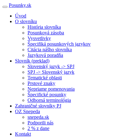
Posunky.sk
Úvod
O slovníku
História slovníka
Posunková zásoba
Vysvetlivky
Špecifiká posunkových jazykov
Citácia nášho slovníka
Jazyková poradňa
Slovník (preklad)
Slovenský jazyk -> SPJ
SPJ -> Slovenský jazyk
Tematické oblasti
Prstové znaky
Nepriame pomenovania
Špecifické posunky
Odborná terminológia
Zahraničné slovníky PJ
OZ Snepeda
snepeda.sk
Podporili nás
2 % z dane
Kontakt