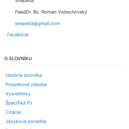
Snepeda
PaedDr. Bc. Roman Vojtechovský
snepeda@gmail.com
Facebook
O SLOVNÍKU
História slovníka
Posunková zásoba
Vysvetlivky
Špecifiká PJ
Citácia
Jazyková poradňa