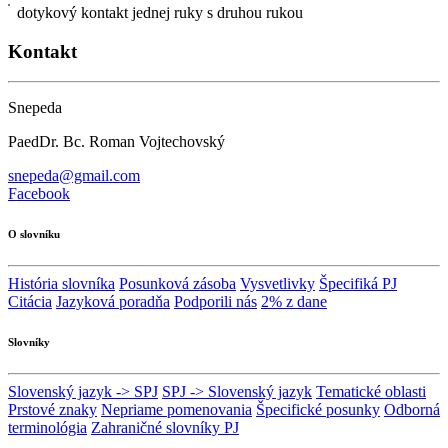
dotykový kontakt jednej ruky s druhou rukou
Kontakt
Snepeda
PaedDr. Bc. Roman Vojtechovský
snepeda@gmail.com
Facebook
O slovníku
História slovníka
Posunková zásoba
Vysvetlivky
Špecifiká PJ
Citácia
Jazyková poradňa
Podporili nás
2% z dane
Slovníky
Slovenský jazyk -> SPJ
SPJ -> Slovenský jazyk
Tematické oblasti
Prstové znaky
Nepriame pomenovania
Špecifické posunky
Odborná
terminológia
Zahraničné slovníky PJ