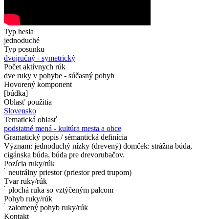
Typ hesla
jednoduché
Typ posunku
dvojručný - symetrický
Počet aktívnych rúk
dve ruky v pohybe - súčasný pohyb
Hovorený komponent
[búdka]
Oblasť použitia
Slovensko
Tematická oblasť
podstatné mená - kultúra mesta a obce
Gramatický popis / sémantická definícia
Význam: jednoduchý nízky (drevený) domček: strážna búda,
cigánska búda, búda pre drevorubačov.
Pozícia ruky/rúk
neutrálny priestor (priestor pred trupom)
Tvar ruky/rúk
plochá ruka so vztýčeným palcom
Pohyb ruky/rúk
zalomený pohyb ruky/rúk
Kontakt