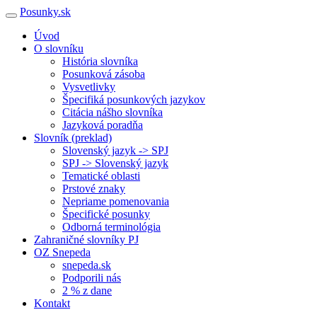
Posunky.sk
Úvod
O slovníku
História slovníka
Posunková zásoba
Vysvetlivky
Špecifiká posunkových jazykov
Citácia nášho slovníka
Jazyková poradňa
Slovník (preklad)
Slovenský jazyk -> SPJ
SPJ -> Slovenský jazyk
Tematické oblasti
Prstové znaky
Nepriame pomenovania
Špecifické posunky
Odborná terminológia
Zahraničné slovníky PJ
OZ Snepeda
snepeda.sk
Podporili nás
2 % z dane
Kontakt