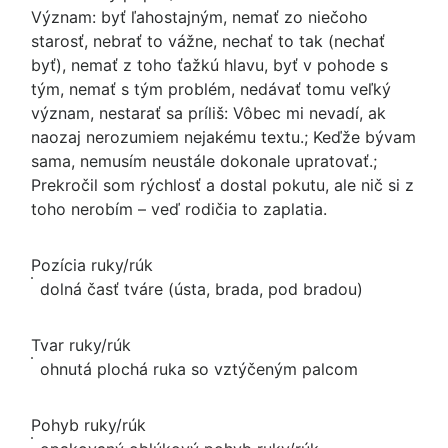
Význam: byť ľahostajným, nemať zo niečoho
starosť, nebrať to vážne, nechať to tak (nechať
byť), nemať z toho ťažkú hlavu, byť v pohode s
tým, nemať s tým problém, nedávať tomu veľký
význam, nestarať sa príliš: Vôbec mi nevadí, ak
naozaj nerozumiem nejakému textu.; Keďže bývam
sama, nemusím neustále dokonale upratovať.;
Prekročil som rýchlosť a dostal pokutu, ale nič si z
toho nerobím – veď rodičia to zaplatia.
Pozícia ruky/rúk
dolná časť tváre (ústa, brada, pod bradou)
Tvar ruky/rúk
ohnutá plochá ruka so vztýčeným palcom
Pohyb ruky/rúk