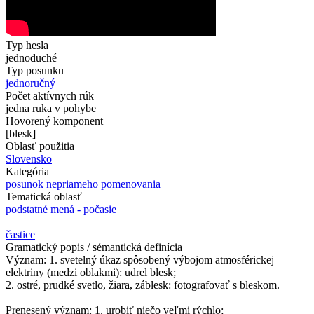
Typ hesla
jednoduché
Typ posunku
jednoručný
Počet aktívnych rúk
jedna ruka v pohybe
Hovorený komponent
[blesk]
Oblasť použitia
Slovensko
Kategória
posunok nepriameho pomenovania
Tematická oblasť
podstatné mená - počasie
častice
Gramatický popis / sémantická definícia
Význam: 1. svetelný úkaz spôsobený výbojom atmosférickej
elektriny (medzi oblakmi): udrel blesk;
2. ostré, prudké svetlo, žiara, záblesk: fotografovať s bleskom.
Prenesený význam: 1. urobiť niečo veľmi rýchlo;