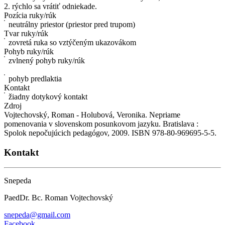
2. rýchlo sa vrátiť odniekade.
Pozícia ruky/rúk
neutrálny priestor (priestor pred trupom)
Tvar ruky/rúk
zovretá ruka so vztýčeným ukazovákom
Pohyb ruky/rúk
zvlnený pohyb ruky/rúk
pohyb predlaktia
Kontakt
žiadny dotykový kontakt
Zdroj
Vojtechovský, Roman - Holubová, Veronika. Nepriame
pomenovania v slovenskom posunkovom jazyku. Bratislava :
Spolok nepočujúcich pedagógov, 2009. ISBN 978-80-969695-5-5.
Kontakt
Snepeda
PaedDr. Bc. Roman Vojtechovský
snepeda@gmail.com
Facebook