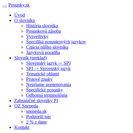
Posunky.sk
Úvod
O slovníku
História slovníka
Posunková zásoba
Vysvetlivky
Špecifiká posunkových jazykov
Citácia nášho slovníka
Jazyková poradňa
Slovník (preklad)
Slovenský jazyk -> SPJ
SPJ -> Slovenský jazyk
Tematické oblasti
Prstové znaky
Nepriame pomenovania
Špecifické posunky
Odborná terminológia
Zahraničné slovníky PJ
OZ Snepeda
snepeda.sk
Podporili nás
2 % z dane
Kontakt