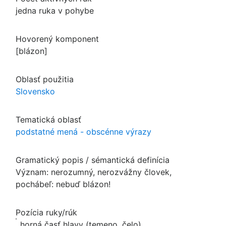
jedna ruka v pohybe
Hovorený komponent
[blázon]
Oblasť použitia
Slovensko
Tematická oblasť
podstatné mená - obscénne výrazy
Gramatický popis / sémantická definícia
Význam: nerozumný, nerozvážny človek,
pochábeľ: nebuď blázon!
Pozícia ruky/rúk
horná časť hlavy (temeno, čelo)