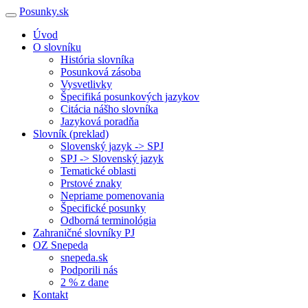
Posunky.sk
Úvod
O slovníku
História slovníka
Posunková zásoba
Vysvetlivky
Špecifiká posunkových jazykov
Citácia nášho slovníka
Jazyková poradňa
Slovník (preklad)
Slovenský jazyk -> SPJ
SPJ -> Slovenský jazyk
Tematické oblasti
Prstové znaky
Nepriame pomenovania
Špecifické posunky
Odborná terminológia
Zahraničné slovníky PJ
OZ Snepeda
snepeda.sk
Podporili nás
2 % z dane
Kontakt