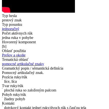
Typ hesla
prstový znak
Typ posunku
jednoručný
Počet aktívnych rúk
jedna ruka v pohybe
Hovorený komponent
[b]
Oblasť použitia
Prešov a okolie
Tematická oblasť
pomocné artikulačné znaky
Gramatický popis / sémantická definícia
Pomocný artikulačný znak.
Pozícia ruky/rúk
líce, líca
Tvar ruky/rúk
plochá ruka so založeným palcom
Pohyb ruky/rúk
žiadny pohyb
Kontakt
dotykový kontakt jednej ruky/dvoch rúk s časťou tela