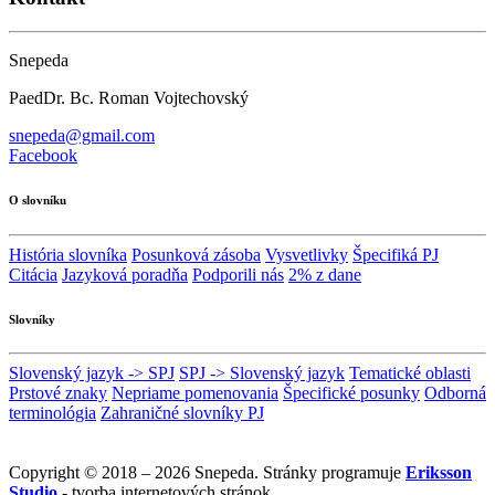
Snepeda
PaedDr. Bc. Roman Vojtechovský
snepeda@gmail.com
Facebook
O slovníku
História slovníka
Posunková zásoba
Vysvetlivky
Špecifiká PJ
Citácia
Jazyková poradňa
Podporili nás
2% z dane
Slovníky
Slovenský jazyk -> SPJ
SPJ -> Slovenský jazyk
Tematické oblasti
Prstové znaky
Nepriame pomenovania
Špecifické posunky
Odborná
terminológia
Zahraničné slovníky PJ
Copyright © 2018 – 2026 Snepeda. Stránky programuje
Eriksson
Studio
- tvorba internetových stránok