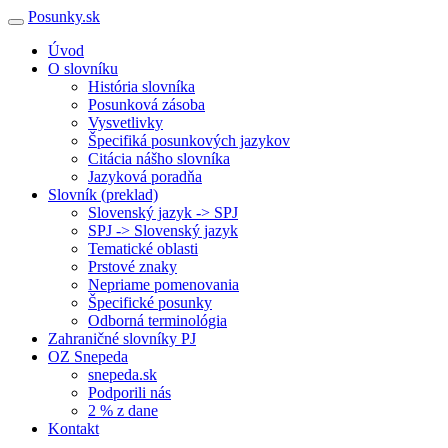
Posunky.sk
Úvod
O slovníku
História slovníka
Posunková zásoba
Vysvetlivky
Špecifiká posunkových jazykov
Citácia nášho slovníka
Jazyková poradňa
Slovník (preklad)
Slovenský jazyk -> SPJ
SPJ -> Slovenský jazyk
Tematické oblasti
Prstové znaky
Nepriame pomenovania
Špecifické posunky
Odborná terminológia
Zahraničné slovníky PJ
OZ Snepeda
snepeda.sk
Podporili nás
2 % z dane
Kontakt