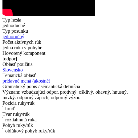
Typ hesla
jednoduché
Typ posunku
jednoručný
Počet aktívnych rúk
jedna ruka v pohybe
Hovorený komponent
[odpor]
Oblasť použitia
Slovensko
Tematická oblasť
prídavné mená (akostné)
Gramatický popis / sémantická definícia
Význam: vzbudzujúci odpor, protivný, ošklivý, ohavný, hnusný,
mrzký: odporný zápach, odporný výzor.
Pozícia ruky/rúk
hruď
Tvar ruky/rúk
roztiahnutá ruka
Pohyb ruky/rúk
oblúkový pohyb ruky/rúk