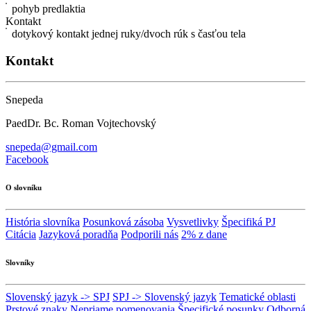
pohyb predlaktia
Kontakt
dotykový kontakt jednej ruky/dvoch rúk s časťou tela
Kontakt
Snepeda
PaedDr. Bc. Roman Vojtechovský
snepeda@gmail.com
Facebook
O slovníku
História slovníka
Posunková zásoba
Vysvetlivky
Špecifiká PJ
Citácia
Jazyková poradňa
Podporili nás
2% z dane
Slovníky
Slovenský jazyk -> SPJ
SPJ -> Slovenský jazyk
Tematické oblasti
Prstové znaky
Nepriame pomenovania
Špecifické posunky
Odborná