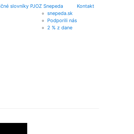
ičné slovníky PJ
OZ Snepeda
Kontakt
snepeda.sk
Podporili nás
2 % z dane