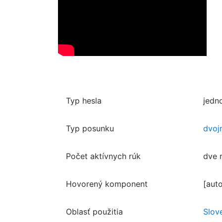
Typ hesla
jedn
Typ posunku
dvoj
Počet aktívnych rúk
dve 
Hovorený komponent
[aut
Oblasť použitia
Slov