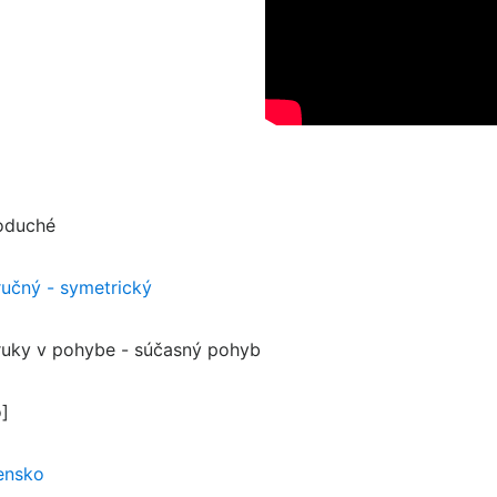
oduché
ručný - symetrický
ruky v pohybe - súčasný pohyb
o]
ensko