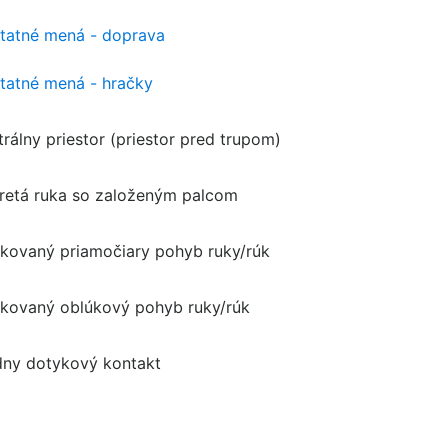
tatné mená - doprava
tatné mená - hračky
trálny priestor (priestor pred trupom)
retá ruka so založeným palcom
kovaný priamočiary pohyb ruky/rúk
kovaný oblúkový pohyb ruky/rúk
dny dotykový kontakt