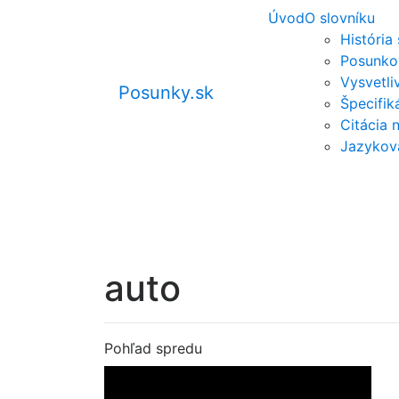
Úvod
O slovníku
História
Posunko
Vysvetli
Posunky.sk
Špecifi
Citácia 
Jazykov
auto
Pohľad spredu