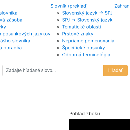
Slovník (preklad)
Zahran
 slovníka
Slovenský jazyk -> SPJ
vá zásoba
SPJ -> Slovenský jazyk
vky
Tematické oblasti
ká posunkových jazykov
Prstové znaky
nášho slovníka
Nepriame pomenovania
á poradňa
Špecifické posunky
Odborná terminológia
Hľadať
Pohľad zboku