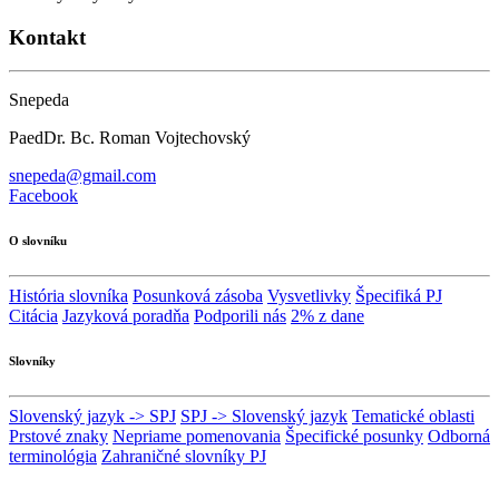
Kontakt
Snepeda
PaedDr. Bc. Roman Vojtechovský
snepeda@gmail.com
Facebook
O slovníku
História slovníka
Posunková zásoba
Vysvetlivky
Špecifiká PJ
Citácia
Jazyková poradňa
Podporili nás
2% z dane
Slovníky
Slovenský jazyk -> SPJ
SPJ -> Slovenský jazyk
Tematické oblasti
Prstové znaky
Nepriame pomenovania
Špecifické posunky
Odborná
terminológia
Zahraničné slovníky PJ