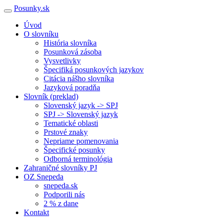
Posunky.sk
Úvod
O slovníku
História slovníka
Posunková zásoba
Vysvetlivky
Špecifiká posunkových jazykov
Citácia nášho slovníka
Jazyková poradňa
Slovník (preklad)
Slovenský jazyk -> SPJ
SPJ -> Slovenský jazyk
Tematické oblasti
Prstové znaky
Nepriame pomenovania
Špecifické posunky
Odborná terminológia
Zahraničné slovníky PJ
OZ Snepeda
snepeda.sk
Podporili nás
2 % z dane
Kontakt