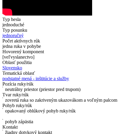
Typ hesla
jednoduché
Typ posunku
jednoručný
Počet aktívnych rúk
jedna ruka v pohybe
Hovorený komponent
[veľvyslanectvo]
Oblasť použitia
Slovensko
Tematická oblasť
podstatné mená - inštitúcie a služby
Pozícia ruky/rúk
neutrálny priestor (priestor pred trupom)
Tvar ruky/rúk
zovretá ruka so zakriveným ukazovákom a voľným palcom
Pohyb ruky/rúk
opakovaný oblúkový pohyb ruky/rúk
pohyb zápästia
Kontakt
žiadny dotykový kontakt