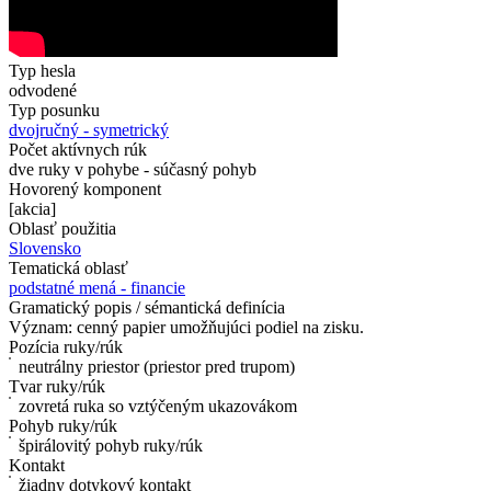
Typ hesla
odvodené
Typ posunku
dvojručný - symetrický
Počet aktívnych rúk
dve ruky v pohybe - súčasný pohyb
Hovorený komponent
[akcia]
Oblasť použitia
Slovensko
Tematická oblasť
podstatné mená - financie
Gramatický popis / sémantická definícia
Význam: cenný papier umožňujúci podiel na zisku.
Pozícia ruky/rúk
neutrálny priestor (priestor pred trupom)
Tvar ruky/rúk
zovretá ruka so vztýčeným ukazovákom
Pohyb ruky/rúk
špirálovitý pohyb ruky/rúk
Kontakt
žiadny dotykový kontakt