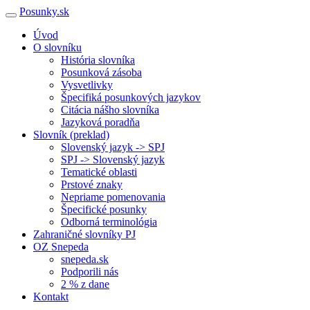
Posunky.sk
Úvod
O slovníku
História slovníka
Posunková zásoba
Vysvetlivky
Špecifiká posunkových jazykov
Citácia nášho slovníka
Jazyková poradňa
Slovník (preklad)
Slovenský jazyk -> SPJ
SPJ -> Slovenský jazyk
Tematické oblasti
Prstové znaky
Nepriame pomenovania
Špecifické posunky
Odborná terminológia
Zahraničné slovníky PJ
OZ Snepeda
snepeda.sk
Podporili nás
2 % z dane
Kontakt