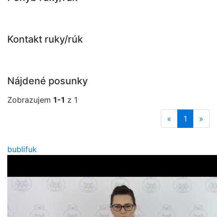
Kontakt ruky/rúk
Nájdené posunky
Zobrazujem
1-1
z 1
«
1
»
bublifuk