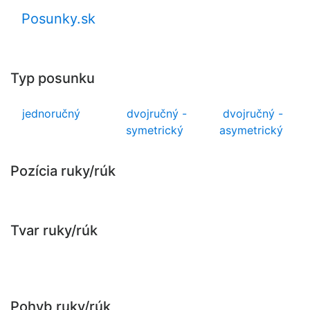
Posunky.sk
Typ posunku
jednoručný
dvojručný -
dvojručný -
symetrický
asymetrický
Pozícia ruky/rúk
Tvar ruky/rúk
Pohyb ruky/rúk